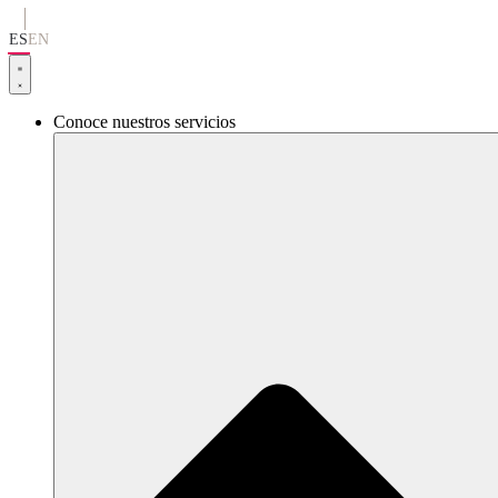
Ir
al
ES
EN
contenido
Conoce nuestros servicios