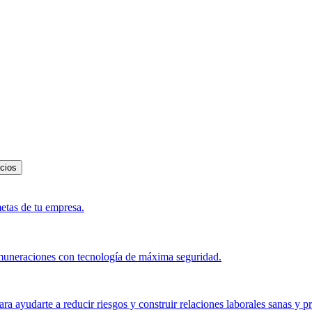
icios
metas de tu empresa.
muneraciones con tecnología de máxima seguridad.
a ayudarte a reducir riesgos y construir relaciones laborales sanas y p