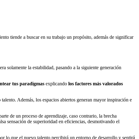
lento tiende a buscar en su trabajo un propósito, además de significar
 era solamente la estabilidad, pasando a la siguiente generación
antear tus paradigmas
explicando
los factores más valorados
o talento. Además, los espacios abiertos generan mayor inspiración e
parte de un proceso de aprendizaje, caso contrario, la brecha
alsa sensación de superioridad en eficiencias, desmotivando el
por lo que el nuevo talento percibirá un entorno de desarrollo y sentirá