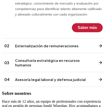
estratégico, conocimiento de mercado y evaluación por
competencias para identificar talento altamente calificado
y alineado culturalmente con cada organización.
Saber más
02
Externalización de remuneraciones
Consultoría estratégica en recursos
03
humanos
Utilizamos metodologías avanzadas de reclutamiento
estratégico, conocimiento de mercado y evaluación por
04
Asesoría legal laboral y defensa judicial
competencias para identificar talento altamente calificado
y alineado culturalmente con cada organización.
Utilizamos metodologías avanzadas de reclutamiento
Sobre nosotros
estratégico, conocimiento de mercado y evaluación por
Saber más
competencias para identificar talento altamente calificado
Hace más de 12 años, un equipo de profesionales con experiencia
Utilizamos metodologías avanzadas de reclutamiento
y alineado culturalmente con cada organización.
real en gestión de personas fundó Wiseplan. Hoy acompañamos a