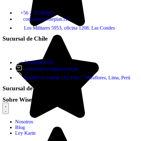
+56 2 32246860
contacto@wiseplan.cl
Los Militares 5953, oficina 1208, Las Condes
Sucursal de Chile
+ 51 915084765
contacto@wiseplan.com.pe
Emilio Cavenecia 151, Piso 7, Miraflores, Lima, Perú
Sucursal de Perú
Sobre Wiseplan
Nosotros
Blog
Ley Karin