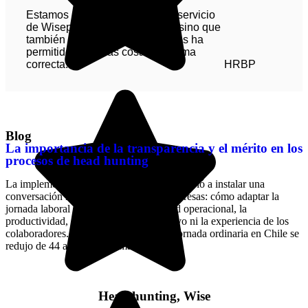
Estamos muy contentos con el servicio
de Wiseplan y no sólo por eso, sino que
también por la guía legal que nos ha
permitido hacer las cosas de forma
correcta.
HRBP
Blog
La importancia de la transparencia y el mérito en los
procesos de head hunting
La implementación de la Ley 40 Horas volvió a instalar una
conversación relevante dentro de las empresas: cómo adaptar la
jornada laboral sin afectar la continuidad operacional, la
productividad, el cumplimiento normativo ni la experiencia de los
colaboradores. Desde abril de 2026, la jornada ordinaria en Chile se
redujo de 44 a 42 horas semanales, […]
Head hunting, Wise