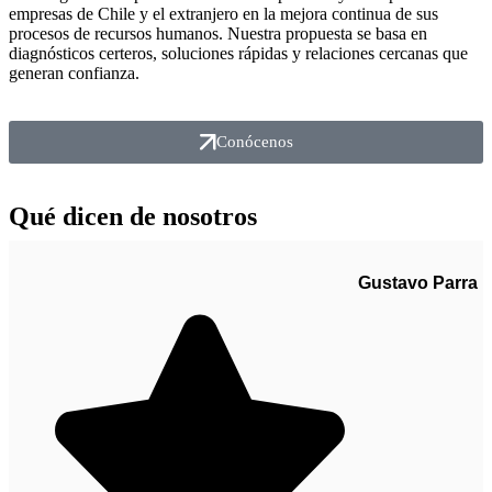
estratégico, conocimiento de mercado y evaluación por
empresas de Chile y el extranjero en la mejora continua de sus
competencias para identificar talento altamente calificado
procesos de recursos humanos. Nuestra propuesta se basa en
Saber más
diagnósticos certeros, soluciones rápidas y relaciones cercanas que
y alineado culturalmente con cada organización.
generan confianza.
Saber más
Conócenos
Qué dicen de nosotros
Gustavo Parra