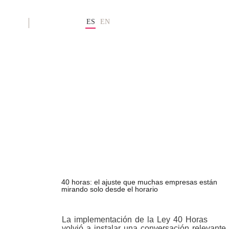
ES
EN
EN
40 horas: el ajuste que muchas empresas están
mirando solo desde el horario
La implementación de la Ley 40 Horas
volvió a instalar una conversación relevante