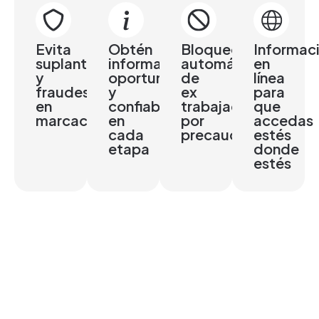
Evita
Obtén
Bloqueo
Informac
suplantaciones
información
automático
en
y
oportuna
de
línea
fraudes
y
ex
para
en
confiable
trabajadores
que
marcaciones
en
por
accedas
cada
precaución
estés
etapa
donde
estés