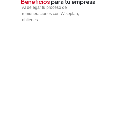
Beneficios
para tu empresa
Al delegar tu proceso de
remuneraciones con Wiseplan,
obtienes
Precisión y cumplimiento
normativo
Menos errores y mayor control de
gestión