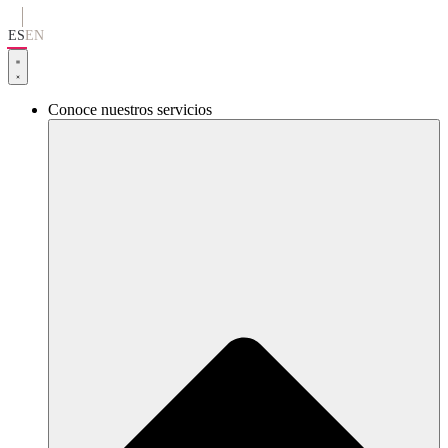
Ir
al
ES
EN
contenido
Conoce nuestros servicios