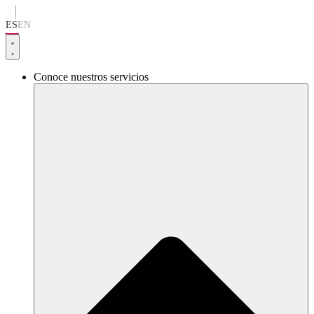
Ir
al
ES
EN
contenido
Conoce nuestros servicios