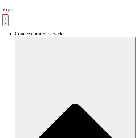
Ir
al
ES
EN
contenido
Conoce nuestros servicios