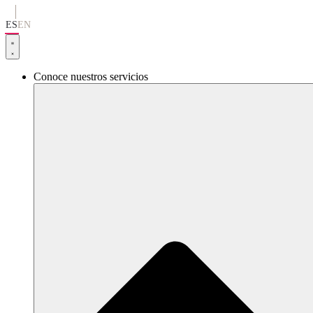
Ir
al
ES
EN
contenido
Conoce nuestros servicios