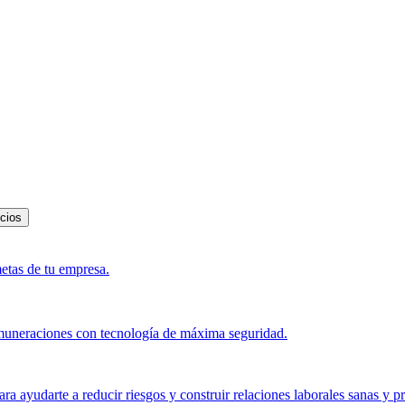
icios
metas de tu empresa.
muneraciones con tecnología de máxima seguridad.
a ayudarte a reducir riesgos y construir relaciones laborales sanas y p