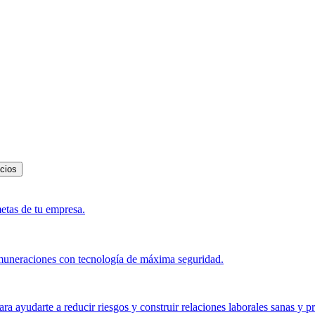
icios
metas de tu empresa.
muneraciones con tecnología de máxima seguridad.
a ayudarte a reducir riesgos y construir relaciones laborales sanas y p