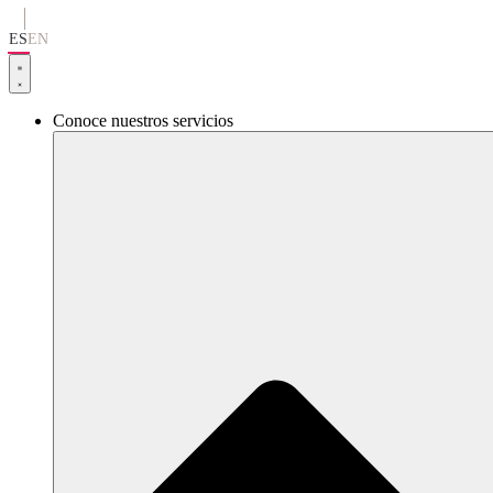
Ir
al
ES
EN
contenido
Conoce nuestros servicios