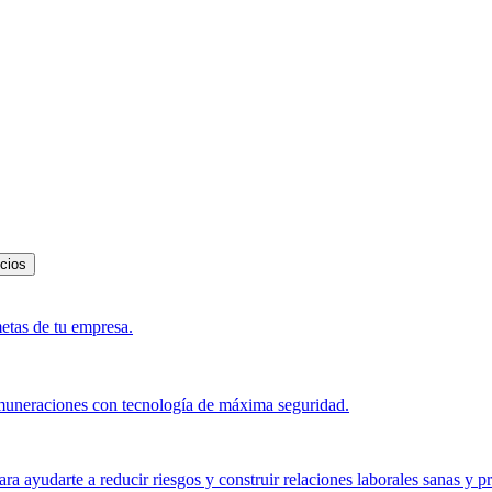
icios
metas de tu empresa.
muneraciones con tecnología de máxima seguridad.
a ayudarte a reducir riesgos y construir relaciones laborales sanas y p