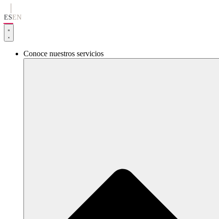
Ir
al
ES
EN
contenido
Conoce nuestros servicios