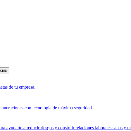
icios
metas de tu empresa.
muneraciones con tecnología de máxima seguridad.
a ayudarte a reducir riesgos y construir relaciones laborales sanas y p