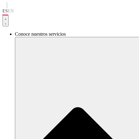
Ir
al
ES
EN
contenido
Conoce nuestros servicios