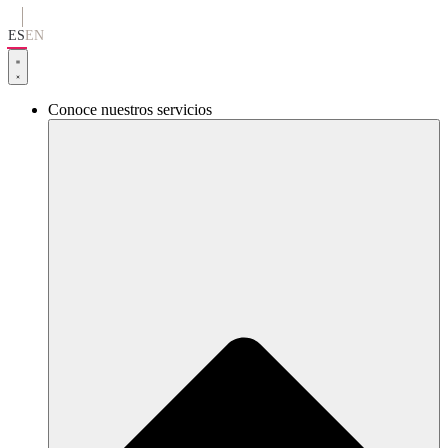
Ir
al
ES
EN
contenido
Conoce nuestros servicios