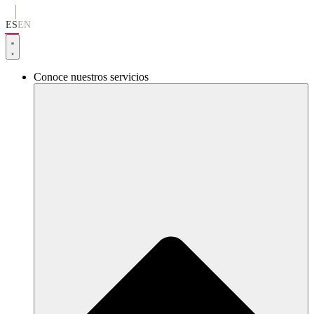
Ir
al
ES
EN
contenido
Conoce nuestros servicios