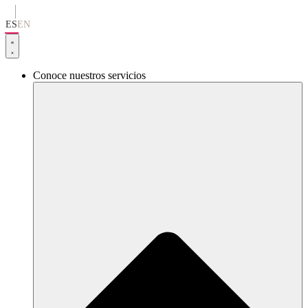
Ir
al
ES
EN
contenido
Conoce nuestros servicios