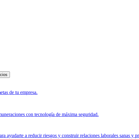
icios
metas de tu empresa.
muneraciones con tecnología de máxima seguridad.
a ayudarte a reducir riesgos y construir relaciones laborales sanas y p