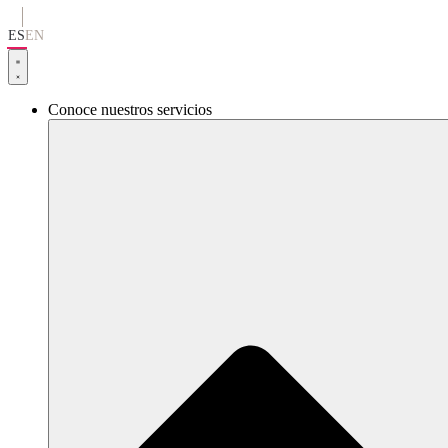
Ir
al
ES
EN
contenido
Conoce nuestros servicios