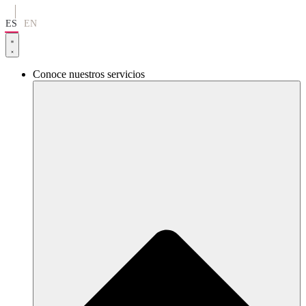
Ir
al
ES
EN
contenido
Conoce nuestros servicios