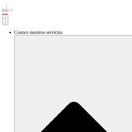
Ir
al
ES
EN
contenido
Conoce nuestros servicios