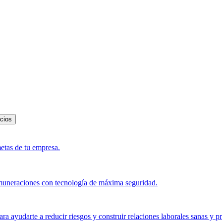
icios
metas de tu empresa.
muneraciones con tecnología de máxima seguridad.
a ayudarte a reducir riesgos y construir relaciones laborales sanas y p