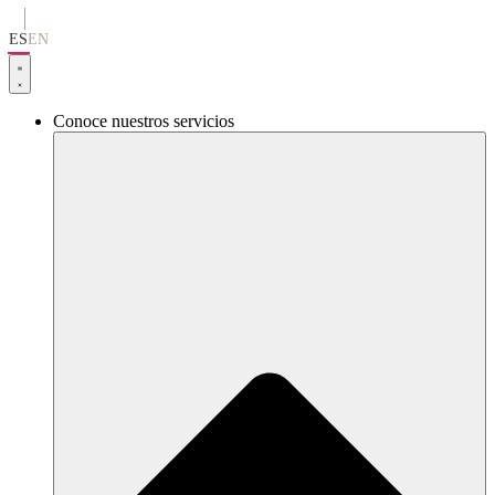
Ir
al
ES
EN
contenido
Conoce nuestros servicios