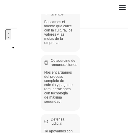
Búsqueda de
talentos
Buscamos el
talento que calce
con la cultura, los
valores y las
metas de tu
empresa.
Conoce nuestros servicios
Outsourcing de
remuneraciones
Nos encargamos
del proceso
completo de
cálculo y pago de
remuneraciones
con tecnología
de máxima
seguridad.
Defensa
judicial
Te apoyamos con