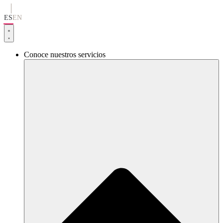
Ir
al
ES
EN
contenido
Conoce nuestros servicios