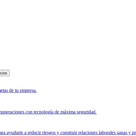
icios
metas de tu empresa.
muneraciones con tecnología de máxima seguridad.
a ayudarte a reducir riesgos y construir relaciones laborales sanas y p