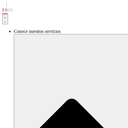
Ir
al
ES
EN
contenido
Conoce nuestros servicios