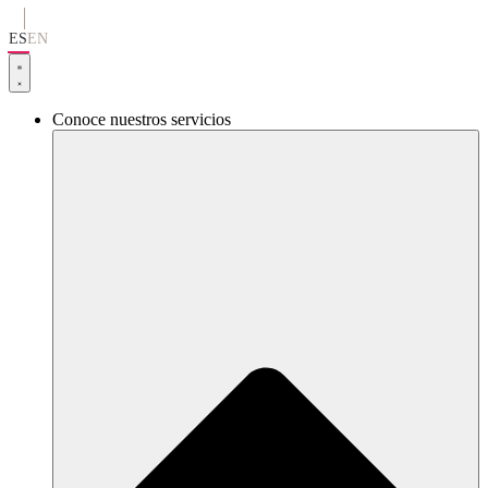
Ir
al
ES
EN
contenido
Conoce nuestros servicios