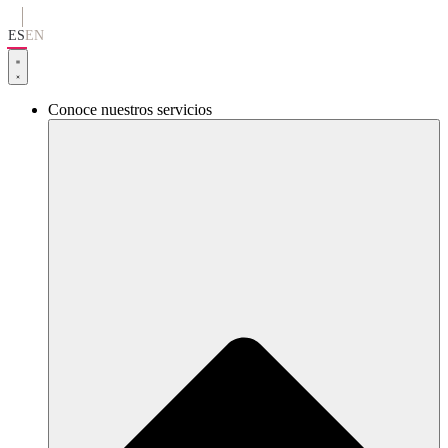
Ir
al
ES
EN
contenido
Conoce nuestros servicios