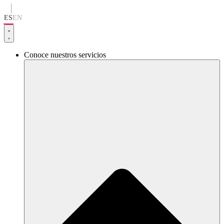
Ir
al
ES
EN
contenido
Conoce nuestros servicios